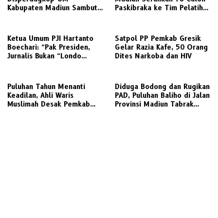
Kabupaten Madiun Sambut
Paskibraka ke Tim Pelatih
Kunjungan Awak Media
untuk Digembleng
Radarjatim.co Terkait
Regulasi Koperasi
Ketua Umum PJI Hartanto
Satpol PP Pemkab Gresik
Boechari: “Pak Presiden,
Gelar Razia Kafe, 50 Orang
Jurnalis Bukan “Londo
Dites Narkoba dan HIV
Ireng”, Ini Pelecehan
Profesi Wartawan
‎Puluhan Tahun Menanti
Diduga Bodong dan Rugikan
Keadilan, Ahli Waris
PAD, Puluhan Baliho di Jalan
Muslimah Desak Pemkab
Provinsi Madiun Tabrak
Gresik Realisasikan Putusan
Aturan Perizinan
Inkracht Sengketa Lahan
SDN 207