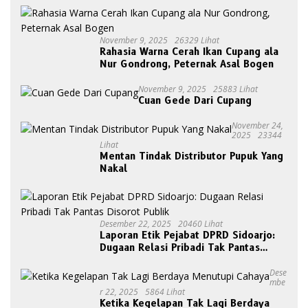
November 9, 2025
26329 Lihat
Rahasia Warna Cerah Ikan Cupang ala
Nur Gondrong, Peternak Asal Bogen
November 9, 2025
25883 Lihat
Cuan Gede Dari Cupang
November 24,
2025
23344
Lihat
Mentan Tindak Distributor Pupuk Yang
Nakal
Desember 22, 2025
20460 Lihat
Laporan Etik Pejabat DPRD Sidoarjo:
Dugaan Relasi Pribadi Tak Pantas
Disorot Publik
Dese
Mbe
R 22, 2025
5864 Lihat
Ketika Kegelapan Tak Lagi Berdaya