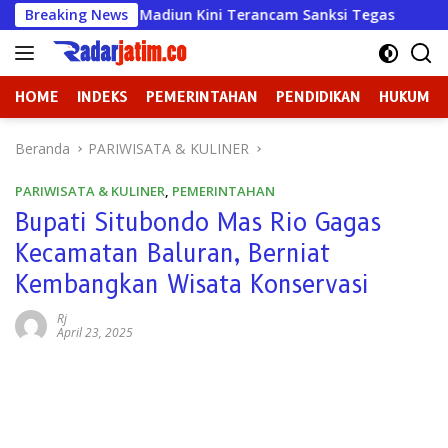
Langsung
na Mulya Madiun Kini Terancam Sanksi Tegas
Breaking News
Badan Ke
ke
konten
HOME
INDEKS
PEMERINTAHAN
PENDIDIKAN
HUKUM
Beranda
PARIWISATA & KULINER
PARIWISATA & KULINER
,
PEMERINTAHAN
Bupati Situbondo Mas Rio Gagas
Kecamatan Baluran, Berniat
Kembangkan Wisata Konservasi
Rj
April 23, 2025