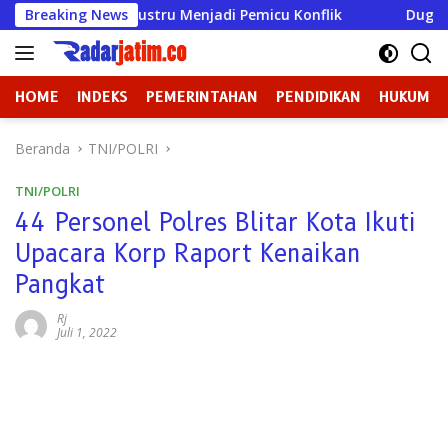
Langsung
 Gresik Justru Menjadi Pemicu Konflik
Breaking News
Dugaan Perundu
ke
konten
HOME
INDEKS
PEMERINTAHAN
PENDIDIKAN
HUKUM
Beranda
TNI/POLRI
TNI/POLRI
44 Personel Polres Blitar Kota Ikuti
Upacara Korp Raport Kenaikan
Pangkat
Rj
Juli 1, 2022