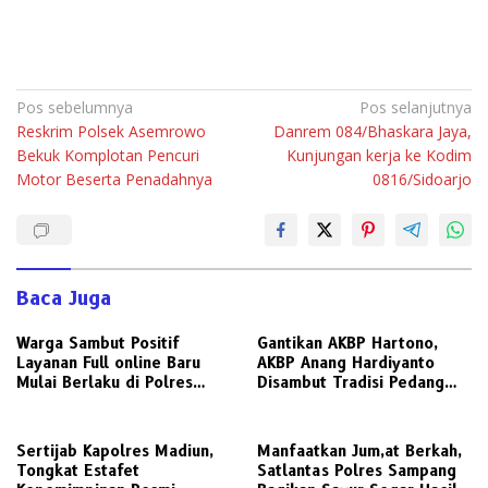
Navigasi
Pos sebelumnya
Pos selanjutnya
Reskrim Polsek Asemrowo
Danrem 084/Bhaskara Jaya,
pos
Bekuk Komplotan Pencuri
Kunjungan kerja ke Kodim
Motor Beserta Penadahnya
0816/Sidoarjo
Baca Juga
Warga Sambut Positif
Gantikan AKBP Hartono,
Layanan Full online Baru
AKBP Anang Hardiyanto
Mulai Berlaku di Polres
Disambut Tradisi Pedang
Gresik
Pora di Mapolres Sampang
Sertijab Kapolres Madiun,
Manfaatkan Jum,at Berkah,
Tongkat Estafet
Satlantas Polres Sampang