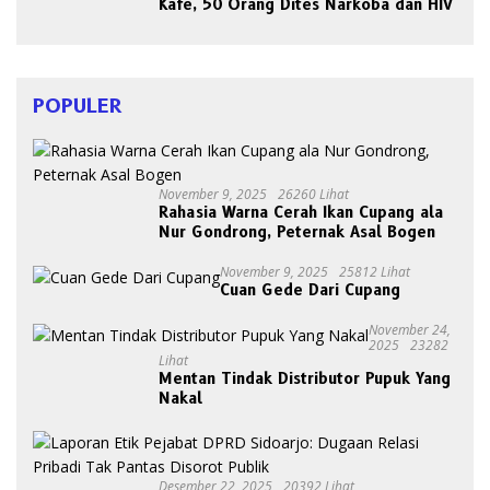
Kafe, 50 Orang Dites Narkoba dan HIV
POPULER
November 9, 2025
26260 Lihat
Rahasia Warna Cerah Ikan Cupang ala
Nur Gondrong, Peternak Asal Bogen
November 9, 2025
25812 Lihat
Cuan Gede Dari Cupang
November 24,
2025
23282
Lihat
Mentan Tindak Distributor Pupuk Yang
Nakal
Desember 22, 2025
20392 Lihat