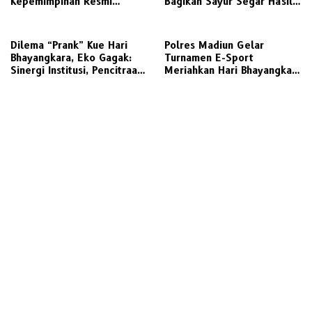
Kepemimpinan Resmi
Bagikan Sayur Segar Hasil
Beralih
Panen P2L Sembari Edukasi
Tertib Lalu Lintas ke
Pengguna Jalan
Dilema “Prank” Kue Hari
Polres Madiun Gelar
Bhayangkara, Eko Gagak:
Turnamen E-Sport
Sinergi Institusi, Pencitraan,
Meriahkan Hari Bhayangkara
atau Potensi Gratifikasi
ke-80, Wadah Positif
Generasi Muda