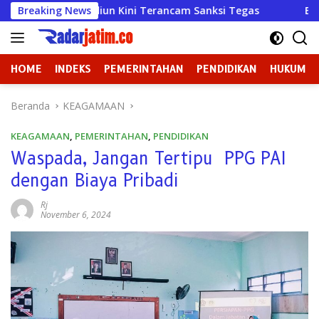
Langsung
a Madiun Kini Terancam Sanksi Tegas
Breaking News
Badan Kehormata
ke
konten
HOME
INDEKS
PEMERINTAHAN
PENDIDIKAN
HUKUM
Beranda
KEAGAMAAN
KEAGAMAAN
,
PEMERINTAHAN
,
PENDIDIKAN
Waspada, Jangan Tertipu PPG PAI
dengan Biaya Pribadi
Rj
November 6, 2024