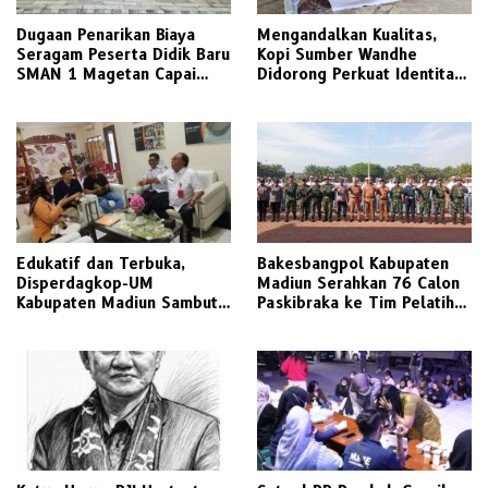
Dugaan Penarikan Biaya
Mengandalkan Kualitas,
Seragam Peserta Didik Baru
Kopi Sumber Wandhe
SMAN 1 Magetan Capai
Didorong Perkuat Identitas
Jutaan Rupiah, Wali Murid
Visual dan Kemitraan
Desak Keterbukaan Penuh
Strategis bersama UPN
Veteran Jawa Timur
Edukatif dan Terbuka,
Bakesbangpol Kabupaten
Disperdagkop-UM
Madiun Serahkan 76 Calon
Kabupaten Madiun Sambut
Paskibraka ke Tim Pelatih
Kunjungan Awak Media
untuk Digembleng
Radarjatim.co Terkait
Regulasi Koperasi