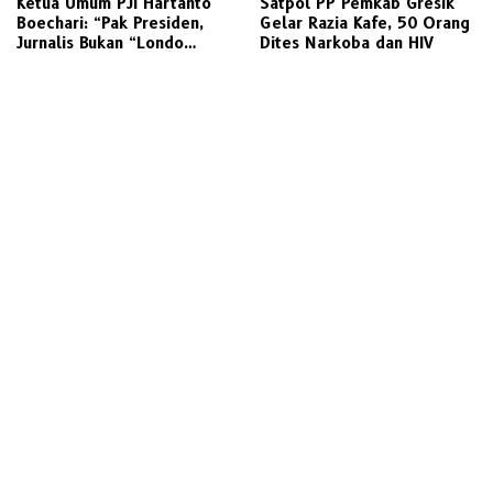
Ketua Umum PJI Hartanto
Satpol PP Pemkab Gresik
Boechari: “Pak Presiden,
Gelar Razia Kafe, 50 Orang
Jurnalis Bukan “Londo
Dites Narkoba dan HIV
Ireng”, Ini Pelecehan
Profesi Wartawan