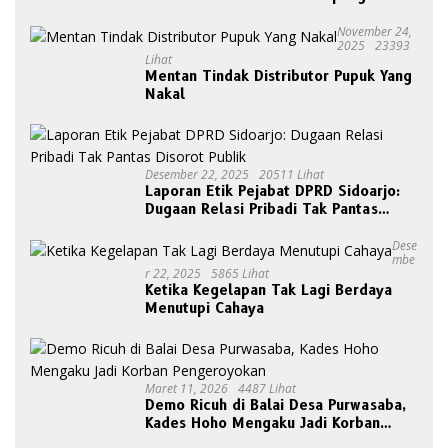
November 24,
2025
23393
Lihat
Mentan Tindak Distributor Pupuk Yang
Nakal
Desember 22, 2025
20511 Lihat
Laporan Etik Pejabat DPRD Sidoarjo:
Dugaan Relasi Pribadi Tak Pantas
Disorot Publik
Dese
Mbe
R 22, 2025
5865 Lihat
Ketika Kegelapan Tak Lagi Berdaya
Menutupi Cahaya
Maret 11, 2026
4487 Lihat
Demo Ricuh di Balai Desa Purwasaba,
Kades Hoho Mengaku Jadi Korban
Pengeroyokan