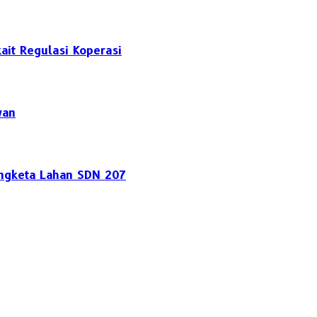
it Regulasi Koperasi
wan
engketa Lahan SDN 207