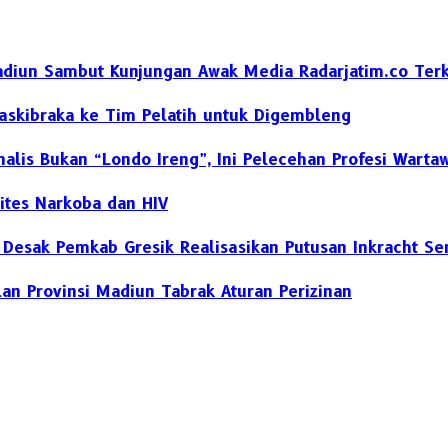
diun Sambut Kunjungan Awak Media Radarjatim.co Terka
skibraka ke Tim Pelatih untuk Digembleng
nalis Bukan “Londo Ireng”, Ini Pelecehan Profesi Warta
ites Narkoba dan HIV
h Desak Pemkab Gresik Realisasikan Putusan Inkracht S
an Provinsi Madiun Tabrak Aturan Perizinan