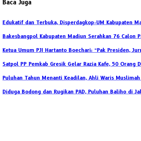
Baca Juga
Edukatif dan Terbuka, Disperdagkop-UM Kabupaten Ma
Bakesbangpol Kabupaten Madiun Serahkan 76 Calon Pa
Ketua Umum PJI Hartanto Boechari: “Pak Presiden, Jur
Satpol PP Pemkab Gresik Gelar Razia Kafe, 50 Orang D
‎Puluhan Tahun Menanti Keadilan, Ahli Waris Muslima
Diduga Bodong dan Rugikan PAD, Puluhan Baliho di Jal