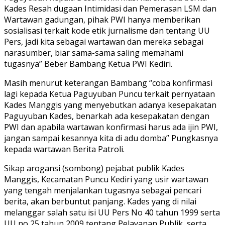
Kades Resah dugaan Intimidasi dan Pemerasan LSM dan
Wartawan gadungan, pihak PWI hanya memberikan
sosialisasi terkait kode etik jurnalisme dan tentang UU
Pers, jadi kita sebagai wartawan dan mereka sebagai
narasumber, biar sama-sama saling memahami
tugasnya” Beber Bambang Ketua PWI Kediri.
Masih menurut keterangan Bambang “coba konfirmasi
lagi kepada Ketua Paguyuban Puncu terkait pernyataan
Kades Manggis yang menyebutkan adanya kesepakatan
Paguyuban Kades, benarkah ada kesepakatan dengan
PWI dan apabila wartawan konfirmasi harus ada ijin PWI,
jangan sampai kesannya kita di adu domba” Pungkasnya
kepada wartawan Berita Patroli.
Sikap arogansi (sombong) pejabat publik Kades
Manggis, Kecamatan Puncu Kediri yang usir wartawan
yang tengah menjalankan tugasnya sebagai pencari
berita, akan berbuntut panjang. Kades yang di nilai
melanggar salah satu isi UU Pers No 40 tahun 1999 serta
UU no 25 tahun 2009 tentang Pelayanan Publik, serta