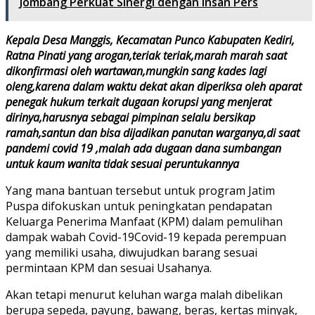
Jombang Perkuat Sinergi dengan Insan Pers
Kepala Desa Manggis, Kecamatan Punco Kabupaten Kediri,
Ratna Pinati yang arogan,teriak teriak,marah marah saat
dikonfirmasi oleh wartawan,mungkin sang kades lagi
oleng,karena dalam waktu dekat akan diperiksa oleh aparat
penegak hukum terkait dugaan korupsi yang menjerat
dirinya,harusnya sebagai pimpinan selalu bersikap
ramah,santun dan bisa dijadikan panutan warganya,di saat
pandemi covid 19 ,malah ada dugaan dana sumbangan
untuk kaum wanita tidak sesuai peruntukannya
Yang mana bantuan tersebut untuk program Jatim
Puspa difokuskan untuk peningkatan pendapatan
Keluarga Penerima Manfaat (KPM) dalam pemulihan
dampak wabah Covid-19Covid-19 kepada perempuan
yang memiliki usaha, diwujudkan barang sesuai
permintaan KPM dan sesuai Usahanya.
Akan tetapi menurut keluhan warga malah dibelikan
berupa sepeda, payung, bawang, beras, kertas minyak,