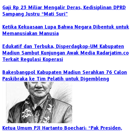
Gaji Rp 23 Miliar Mengalir Deras, Kedisiplinan DPRD
Sampang Justru “Mati Suri”
Ketika Kekuasaan Lupa Bahwa Negara Dibentuk untuk
Memanusiakan Manusia
Edukatif dan Terbuka, Disperdagkop-UM Kabupaten
Madiun Sambut Kunjungan Awak Media Radarjatim.co
Terkait Regulasi Koperasi
Bakesbangpol Kabupaten Madiun Serahkan 76 Calon
Paskibraka ke Tim Pelatih untuk Digembleng
Ketua Umum PJI Hartanto Boechari: “Pak Presiden,