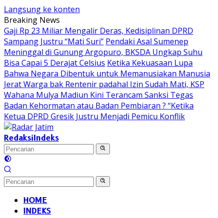
Langsung ke konten
Breaking News
Gaji Rp 23 Miliar Mengalir Deras, Kedisiplinan DPRD
Sampang Justru “Mati Suri”
Pendaki Asal Sumenep
Meninggal di Gunung Argopuro, BKSDA Ungkap Suhu
Bisa Capai 5 Derajat Celsius
Ketika Kekuasaan Lupa
Bahwa Negara Dibentuk untuk Memanusiakan Manusia
Jerat Warga bak Rentenir padahal Izin Sudah Mati, KSP
Wahana Mulya Madiun Kini Terancam Sanksi Tegas
Badan Kehormatan atau Badan Pembiaran ? “Ketika
Ketua DPRD Gresik Justru Menjadi Pemicu Konflik
Redaksi
Indeks
HOME
INDEKS