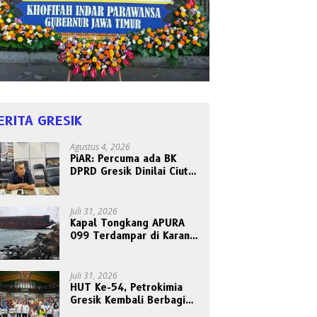
ERITA GRESIK
Agustus 4, 2026
PiAR: Percuma ada BK
DPRD Gresik Dinilai Ciut
Nyalinya Sidangkan Kode
Etik Ketua DPRD
Juli 31, 2026
Kapal Tongkang APURA
099 Terdampar di Karang
Tanjungori, Belum Ada
Upaya Evakuasi
Juli 31, 2026
HUT Ke-54, Petrokimia
Gresik Kembali Berbagi
Berkah dan Kebahagiaan