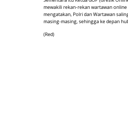
Sementara itu Ketua GOP (Gresik Onlin
mewakili rekan-rekan wartawan online
mengatakan, Polri dan Wartawan sali
masing-masing, sehingga ke depan hubu
(Red)