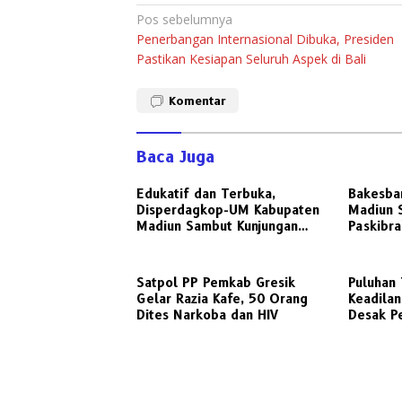
Navigasi
Pos sebelumnya
Penerbangan Internasional Dibuka, Presiden
pos
Pastikan Kesiapan Seluruh Aspek di Bali
Komentar
Baca Juga
Edukatif dan Terbuka,
Bakesba
Disperdagkop-UM Kabupaten
Madiun 
Madiun Sambut Kunjungan
Paskibra
Awak Media Radarjatim.co
untuk D
Terkait Regulasi Koperasi
Satpol PP Pemkab Gresik
‎Puluhan
Gelar Razia Kafe, 50 Orang
Keadilan
Dites Narkoba dan HIV
Desak P
Realisas
Sengket