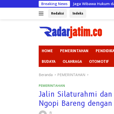
Langsung
Breaking News
Jaga Wibawa Hukum dan Informasi Pub
ke
konten
Redaksi
Indeks
HOME
PEMERINTAHAN
PENDIDIK
BUDAYA
OLAHRAGA
OTOMOTIF
Beranda
PEMERINTAHAN
PEMERINTAHAN
Jalin Silaturahmi dan
Ngopi Bareng dengan
Rj