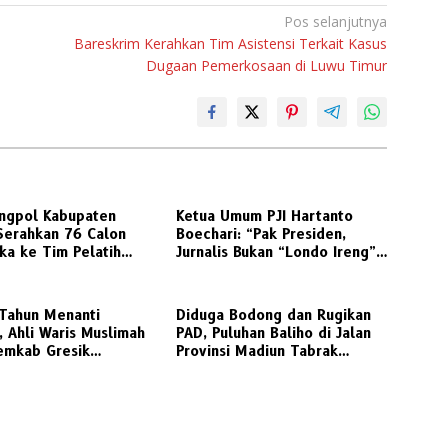
Pos selanjutnya
Bareskrim Kerahkan Tim Asistensi Terkait Kasus
Dugaan Pemerkosaan di Luwu Timur
ngpol Kabupaten
Ketua Umum PJI Hartanto
Serahkan 76 Calon
Boechari: “Pak Presiden,
ka ke Tim Pelatih
Jurnalis Bukan “Londo Ireng”,
igembleng
Ini Pelecehan Profesi
Wartawan
 Tahun Menanti
Diduga Bodong dan Rugikan
, Ahli Waris Muslimah
PAD, Puluhan Baliho di Jalan
emkab Gresik
Provinsi Madiun Tabrak
ikan Putusan Inkracht
Aturan Perizinan
a Lahan SDN 207