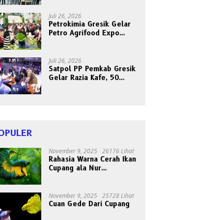
Bersama Abang Becak
Juli 26, 2026
Petrokimia Gresik Gelar
Petro Agrifood Expo
2026, Ajak Masyarakat
Panen Bersama Buah dan
Sayuran
Juli 26, 2026
Satpol PP Pemkab Gresik
Gelar Razia Kafe, 50
Orang Dites Narkoba dan
HIV
OPULER
November 9, 2025
26176 Lihat
Rahasia Warna Cerah Ikan
Cupang ala Nur
Gondrong, Peternak Asal
Bogen
November 9, 2025
25728 Lihat
Cuan Gede Dari Cupang