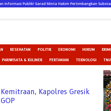
lik! Garad Minta Hakim Pertimbangkan Substansi Perkara Ter
AN
KESEHATAN
POLITIK
EKONOMI
HUKUM
KRIM
PARIWISATA & KULINER
PERTANIAN
TEKNOLOGI
TNI
 Kemitraan, Kapolres Gresik
 GOP