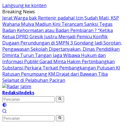
Langsung ke konten
Breaking News
Jerat Warga bak Rentenir padahal Izin Sudah Mati, KSP
Wahana Mulya Madiun Kini Terancam Sanksi Tegas
Badan Kehormatan atau Badan Pembiaran ? “Ketika
Ketua DPRD Gresik Justru Menjadi Pemicu Konflik
Dugaan Perundungan di SMPN 3 Gondang Jadi Sorotan,
Pengawasan Sekolah Dipertanyakan, Dinas Pendidikan
Diminta Turun Tangan
Jaga Wibawa Hukum dan
Informasi Publik! Garad Minta Hakim Pertimbangkan
Substansi Perkara Terkait Pembangkangan Putusan KI
Ratusan Penumpang KM.Drajat dari Bawean Tiba
Selamat di Pelabuhan Paciran
Redaksi
Indeks