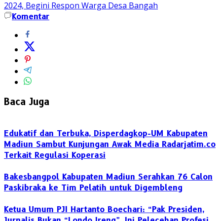
2024, Begini Respon Warga Desa Bangah
Komentar
Baca Juga
Edukatif dan Terbuka, Disperdagkop-UM Kabupaten
Madiun Sambut Kunjungan Awak Media Radarjatim.co
Terkait Regulasi Koperasi
Bakesbangpol Kabupaten Madiun Serahkan 76 Calon
Paskibraka ke Tim Pelatih untuk Digembleng
Ketua Umum PJI Hartanto Boechari: “Pak Presiden,
Jurnalis Bukan “Londo Ireng”, Ini Pelecehan Profesi