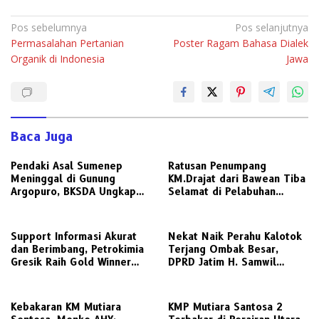
Navigasi
Pos sebelumnya
Pos selanjutnya
Permasalahan Pertanian
Poster Ragam Bahasa Dialek
pos
Organik di Indonesia
Jawa
Baca Juga
Pendaki Asal Sumenep
Ratusan Penumpang
Meninggal di Gunung
KM.Drajat dari Bawean Tiba
Argopuro, BKSDA Ungkap
Selamat di Pelabuhan
Suhu Bisa Capai 5 Derajat
Paciran
Celsius
Support Informasi Akurat
Nekat Naik Perahu Kalotok
dan Berimbang, Petrokimia
Terjang Ombak Besar,
Gresik Raih Gold Winner
DPRD Jatim H. Samwil
Media Relations Award
Tinggalkan Bawean Menuju
2026
Gresik Daratan
Kebakaran KM Mutiara
KMP Mutiara Santosa 2