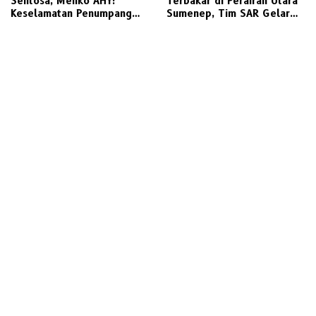
Sentosa, Menko AHY:
Terbakar di Perairan Utara
Keselamatan Penumpang
Sumenep, Tim SAR Gelar
Nomor Satu, Segera
Operasi Penyelamatan
Investigasi
Ratusan Penumpang