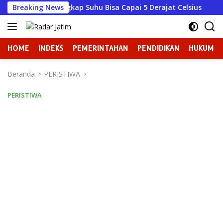
Langsung
KSDA Ungkap Suhu Bisa Capai 5 Derajat Celsius
Breaking News
Ketik
ke
konten
HOME
INDEKS
PEMERINTAHAN
PENDIDIKAN
HUKUM
Beranda
PERISTIWA
PERISTIWA