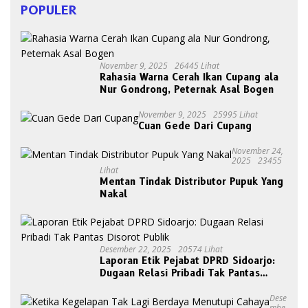
POPULER
November 9, 2025
26445 Lihat
Rahasia Warna Cerah Ikan Cupang ala
Nur Gondrong, Peternak Asal Bogen
November 9, 2025
25995 Lihat
Cuan Gede Dari Cupang
November 24,
2025
23455
Lihat
Mentan Tindak Distributor Pupuk Yang
Nakal
Desember 22, 2025
20574 Lihat
Laporan Etik Pejabat DPRD Sidoarjo:
Dugaan Relasi Pribadi Tak Pantas
Disorot Publik
Dese
Mbe