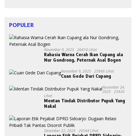
POPULER
November 9, 2025
26414 Lihat
Rahasia Warna Cerah Ikan Cupang ala
Nur Gondrong, Peternak Asal Bogen
November 9, 2025
25966 Lihat
Cuan Gede Dari Cupang
November 24,
2025
23426
Lihat
Mentan Tindak Distributor Pupuk Yang
Nakal
Desember 22, 2025
20544 Lihat
Laporan Etik Pejabat DPRD Sidoarjo: