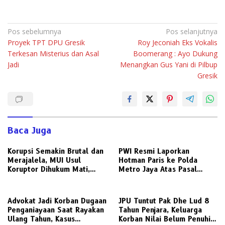
Navigasi
Pos sebelumnya
Pos selanjutnya
Proyek TPT DPU Gresik
Roy Jeconiah Eks Vokalis
pos
Terkesan Misterius dan Asal
Boomerang : Ayo Dukung
Jadi
Menangkan Gus Yani di Pilbup
Gresik
Baca Juga
Korupsi Semakin Brutal dan
PWI Resmi Laporkan
Merajalela, MUI Usul
Hotman Paris ke Polda
Koruptor Dihukum Mati,
Metro Jaya Atas Pasal
Bisakah Diterapkan di
Penghinaan Profesi Jurnalis
Indonesia ?
Advokat Jadi Korban Dugaan
JPU Tuntut Pak Dhe Lud 8
Penganiayaan Saat Rayakan
Tahun Penjara, Keluarga
Ulang Tahun, Kasus
Korban Nilai Belum Penuhi