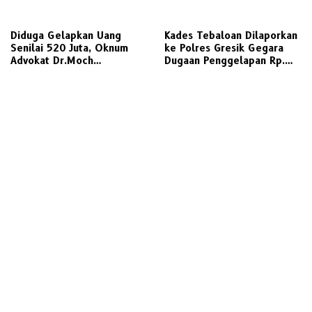
Dilaporkan ke Polisi
Rasa Keadilan
Diduga Gelapkan Uang
Kades Tebaloan Dilaporkan
Senilai 520 Juta, Oknum
ke Polres Gresik Gegara
Advokat Dr.Moch
Dugaan Penggelapan Rp.
Gati.S.H.,CTА., М.Н.
698 Juta
Dilaporkan ke Polda Jatim