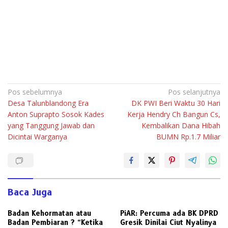
Navigasi
Pos sebelumnya
Pos selanjutnya
Desa Talunblandong Era
DK PWI Beri Waktu 30 Hari
pos
Anton Suprapto Sosok Kades
Kerja Hendry Ch Bangun Cs,
yang Tanggung Jawab dan
Kembalikan Dana Hibah
Dicintai Warganya
BUMN Rp.1.7 Miliar
Baca Juga
Badan Kehormatan atau
PiAR: Percuma ada BK DPRD
Badan Pembiaran ? “Ketika
Gresik Dinilai Ciut Nyalinya