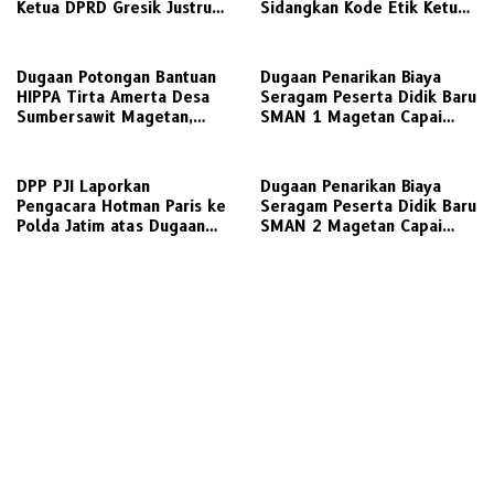
Ketua DPRD Gresik Justru
Sidangkan Kode Etik Ketua
Menjadi Pemicu Konflik
DPRD
Dugaan Potongan Bantuan
Dugaan Penarikan Biaya
HIPPA Tirta Amerta Desa
Seragam Peserta Didik Baru
Sumbersawit Magetan,
SMAN 1 Magetan Capai
Ketua HIPPA Sebut Ada
Jutaan Rupiah, Wali Murid
Pemotongan 30 %
Desak Keterbukaan Penuh
DPP PJI Laporkan
Dugaan Penarikan Biaya
Pengacara Hotman Paris ke
Seragam Peserta Didik Baru
Polda Jatim atas Dugaan
SMAN 2 Magetan Capai
Lecehkan Profesi Jurnalis
Jutaan Rupiah, Wali Murid
Dan Manuver Abuse of
Desak Transparansi
Influence