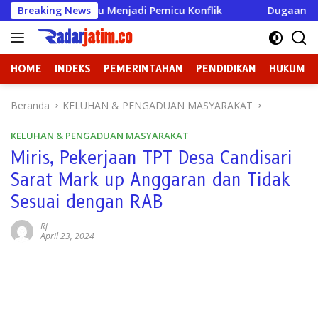
Langsung
 Justru Menjadi Pemicu Konflik
Breaking News
Dugaan Perundungan d
ke
konten
HOME
INDEKS
PEMERINTAHAN
PENDIDIKAN
HUKUM
Beranda
KELUHAN & PENGADUAN MASYARAKAT
KELUHAN & PENGADUAN MASYARAKAT
Miris, Pekerjaan TPT Desa Candisari
Sarat Mark up Anggaran dan Tidak
Sesuai dengan RAB
Rj
April 23, 2024