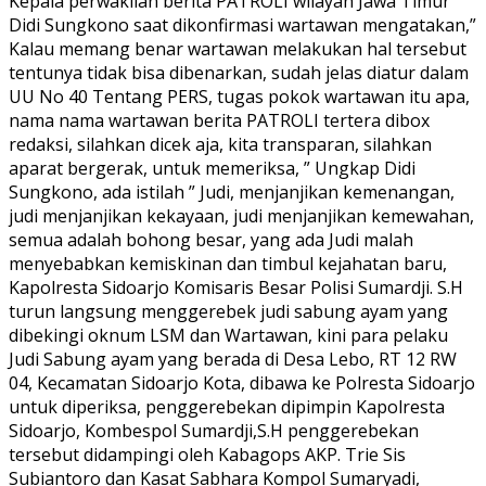
Kepala perwakilan berita PATROLI wilayah Jawa Timur
Didi Sungkono saat dikonfirmasi wartawan mengatakan,”
Kalau memang benar wartawan melakukan hal tersebut
tentunya tidak bisa dibenarkan, sudah jelas diatur dalam
UU No 40 Tentang PERS, tugas pokok wartawan itu apa,
nama nama wartawan berita PATROLI tertera dibox
redaksi, silahkan dicek aja, kita transparan, silahkan
aparat bergerak, untuk memeriksa, ” Ungkap Didi
Sungkono, ada istilah ” Judi, menjanjikan kemenangan,
judi menjanjikan kekayaan, judi menjanjikan kemewahan,
semua adalah bohong besar, yang ada Judi malah
menyebabkan kemiskinan dan timbul kejahatan baru,
Kapolresta Sidoarjo Komisaris Besar Polisi Sumardji. S.H
turun langsung menggerebek judi sabung ayam yang
dibekingi oknum LSM dan Wartawan, kini para pelaku
Judi Sabung ayam yang berada di Desa Lebo, RT 12 RW
04, Kecamatan Sidoarjo Kota, dibawa ke Polresta Sidoarjo
untuk diperiksa, penggerebekan dipimpin Kapolresta
Sidoarjo, Kombespol Sumardji,S.H penggerebekan
tersebut didampingi oleh Kabagops AKP. Trie Sis
Subiantoro dan Kasat Sabhara Kompol Sumaryadi,