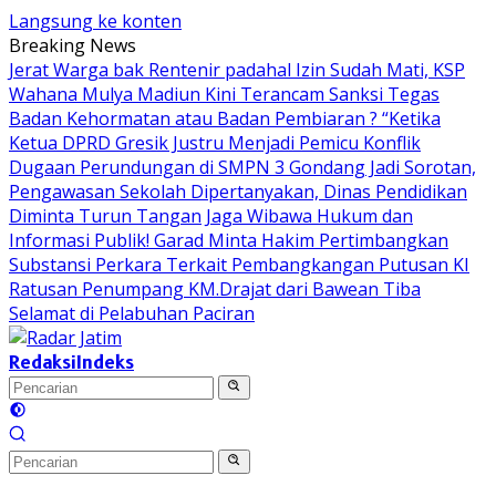
Langsung ke konten
Breaking News
Jerat Warga bak Rentenir padahal Izin Sudah Mati, KSP
Wahana Mulya Madiun Kini Terancam Sanksi Tegas
Badan Kehormatan atau Badan Pembiaran ? “Ketika
Ketua DPRD Gresik Justru Menjadi Pemicu Konflik
Dugaan Perundungan di SMPN 3 Gondang Jadi Sorotan,
Pengawasan Sekolah Dipertanyakan, Dinas Pendidikan
Diminta Turun Tangan
Jaga Wibawa Hukum dan
Informasi Publik! Garad Minta Hakim Pertimbangkan
Substansi Perkara Terkait Pembangkangan Putusan KI
Ratusan Penumpang KM.Drajat dari Bawean Tiba
Selamat di Pelabuhan Paciran
Redaksi
Indeks