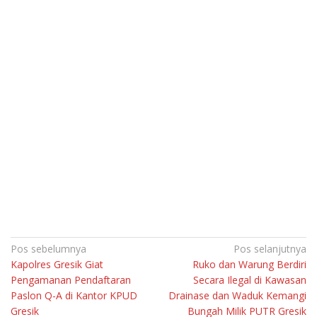
Navigasi
Pos sebelumnya
Pos selanjutnya
Kapolres Gresik Giat
Ruko dan Warung Berdiri
pos
Pengamanan Pendaftaran
Secara Ilegal di Kawasan
Paslon Q-A di Kantor KPUD
Drainase dan Waduk Kemangi
Gresik
Bungah Milik PUTR Gresik