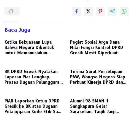
Baca Juga
Ketika Kekuasaan Lupa
Pegiat Sosial Arga Dana
Bahwa Negara Dibentuk
Nilai Fungsi Kontrol DPRD
untuk Memanusiakan
Gresik Mesti Diperkuat
Manusia
BK DPRD Gresik Nyatakan
Terima Surat Persetujuan
Laporan Piar Lengkap,
PAW, Wongso Negoro Siap
Proses Dugaan Pelanggaran
Perkuat Kinerja DPRD dan
Etik Ketua DPRD Berlanjut
Golkar Gresik
PiAR Laporkan Ketua DPRD
Alumni 98 SMAN 1
Gresik ke BK atas Dugaan
Sangkapura Gelar
Pelanggaran Kode Etik Saat
Sarasehan, Tagih Janji
Audiensi PKL Semambung
Politik Bupati Gresik untuk
Penyediaan Transportasi
Laut Layak Untuk Warga