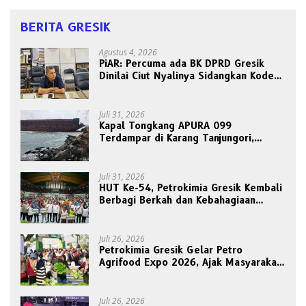
BERITA GRESIK
Agustus 4, 2026
PiAR: Percuma ada BK DPRD Gresik
Dinilai Ciut Nyalinya Sidangkan Kode
Etik Ketua DPRD
Juli 31, 2026
Kapal Tongkang APURA 099
Terdampar di Karang Tanjungori,
Belum Ada Upaya Evakuasi
Juli 31, 2026
HUT Ke-54, Petrokimia Gresik Kembali
Berbagi Berkah dan Kebahagiaan
Bersama Abang Becak
Juli 26, 2026
Petrokimia Gresik Gelar Petro
Agrifood Expo 2026, Ajak Masyarakat
Panen Bersama Buah dan Sayuran
Juli 26, 2026