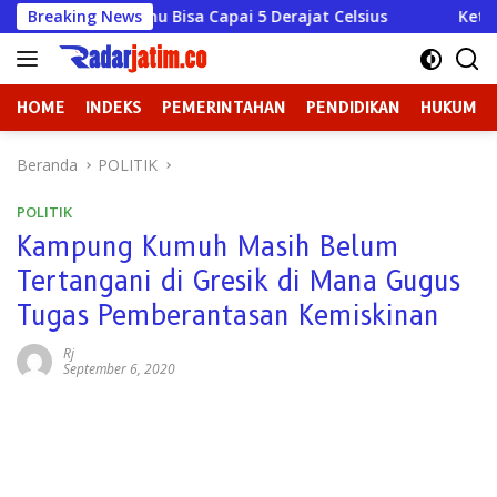
Langsung
Bisa Capai 5 Derajat Celsius
Breaking News
Ketika Kekuasaan Lupa
ke
konten
HOME
INDEKS
PEMERINTAHAN
PENDIDIKAN
HUKUM
Beranda
POLITIK
POLITIK
Kampung Kumuh Masih Belum
Tertangani di Gresik di Mana Gugus
Tugas Pemberantasan Kemiskinan
Rj
September 6, 2020