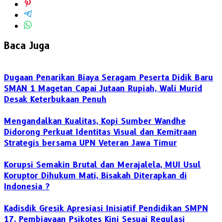
Baca Juga
Dugaan Penarikan Biaya Seragam Peserta Didik Baru
SMAN 1 Magetan Capai Jutaan Rupiah, Wali Murid
Desak Keterbukaan Penuh
Mengandalkan Kualitas, Kopi Sumber Wandhe
Didorong Perkuat Identitas Visual dan Kemitraan
Strategis bersama UPN Veteran Jawa Timur
Korupsi Semakin Brutal dan Merajalela, MUI Usul
Koruptor Dihukum Mati, Bisakah Diterapkan di
Indonesia ?
Kadisdik Gresik Apresiasi Inisiatif Pendidikan SMPN
17, Pembiayaan Psikotes Kini Sesuai Regulasi