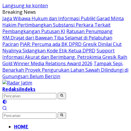
Langsung ke konten
Breaking News
Jaga Wibawa Hukum dan Informasi Publik! Garad Minta
Hakim Pertimbangkan Substansi Perkara Terkait
Pembangkangan Putusan KI
Ratusan Penumpang
KM.Drajat dari Bawean Tiba Selamat di Pelabuhan
Paciran
PiAR: Percuma ada BK DPRD Gresik Dinilai Ciut
Nyalinya Sidangkan Kode Etik Ketua DPRD
Support
Informasi Akurat dan Berimbang, Petrokimia Gresik Raih
Gold Winner Media Relations Award 2026
Tampak Sepi,
Benarkah Proyek Pengurukan Lahan Sawah Dilindungi di
Gunungsari Belum Berizin
Redaksi
Indeks
HOME