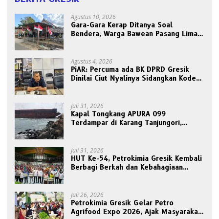
Agustus 10, 2026
Gara-Gara Kerap Ditanya Soal
Bendera, Warga Bawean Pasang Lima
Tiang Sekaligus: “Biar Paling
Pancasilais”
Agustus 4, 2026
PiAR: Percuma ada BK DPRD Gresik
Dinilai Ciut Nyalinya Sidangkan Kode
Etik Ketua DPRD
Juli 31, 2026
Kapal Tongkang APURA 099
Terdampar di Karang Tanjungori,
Belum Ada Upaya Evakuasi
Juli 31, 2026
HUT Ke-54, Petrokimia Gresik Kembali
Berbagi Berkah dan Kebahagiaan
Bersama Abang Becak
Juli 26, 2026
Petrokimia Gresik Gelar Petro
Agrifood Expo 2026, Ajak Masyarakat