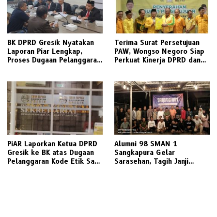
BK DPRD Gresik Nyatakan
Terima Surat Persetujuan
Laporan Piar Lengkap,
PAW, Wongso Negoro Siap
Proses Dugaan Pelanggaran
Perkuat Kinerja DPRD dan
Etik Ketua DPRD Berlanjut
Golkar Gresik
PiAR Laporkan Ketua DPRD
Alumni 98 SMAN 1
Gresik ke BK atas Dugaan
Sangkapura Gelar
Pelanggaran Kode Etik Saat
Sarasehan, Tagih Janji
Audiensi PKL Semambung
Politik Bupati Gresik untuk
Penyediaan Transportasi
Laut Layak Untuk Warga
Bawean