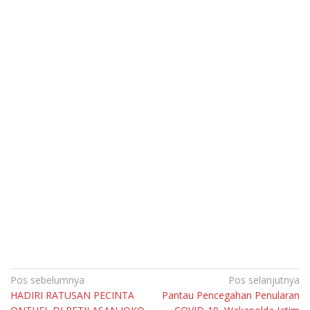
Navigasi
Pos sebelumnya
Pos selanjutnya
HADIRI RATUSAN PECINTA
Pantau Pencegahan Penularan
pos