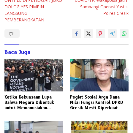
ONTHEL DI PETILASAN JOKO
COVID-19, Wakapolda Jatim
DOLOG,YES PIMPIN
Sambangi Operasi Yustisi
LANGSUNG
Polres Gresik
PEMBERANGKATAN
Baca Juga
Ketika Kekuasaan Lupa
Pegiat Sosial Arga Dana
Bahwa Negara Dibentuk
Nilai Fungsi Kontrol DPRD
untuk Memanusiakan
Gresik Mesti Diperkuat
Manusia