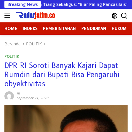
Langsung
ng Sekaligus: “Biar Paling Pancasilais”
Breaking News
Gaji Rp 23 Mi
ke
konten
HOME
INDEKS
PEMERINTAHAN
PENDIDIKAN
HUKUM
Beranda
POLITIK
POLITIK
DPR RI Soroti Banyak Kajari Dapat
Rumdin dari Bupati Bisa Pengaruhi
obyektivitas
Rj
September 21, 2020