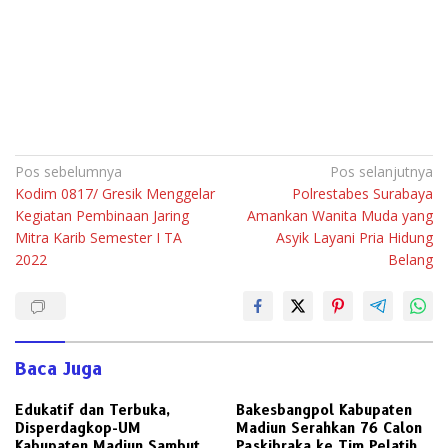
Navigasi
Pos sebelumnya
Pos selanjutnya
Kodim 0817/ Gresik Menggelar
Polrestabes Surabaya
pos
Kegiatan Pembinaan Jaring
Amankan Wanita Muda yang
Mitra Karib Semester I TA
Asyik Layani Pria Hidung
2022
Belang
Baca Juga
Edukatif dan Terbuka,
Bakesbangpol Kabupaten
Disperdagkop-UM
Madiun Serahkan 76 Calon
Kabupaten Madiun Sambut
Paskibraka ke Tim Pelatih