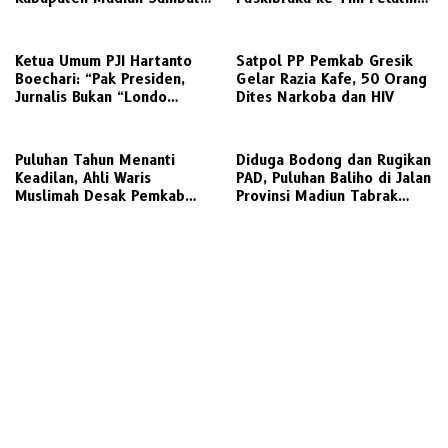
Kunjungan Awak Media
untuk Digembleng
Radarjatim.co Terkait
Regulasi Koperasi
Ketua Umum PJI Hartanto
Satpol PP Pemkab Gresik
Boechari: “Pak Presiden,
Gelar Razia Kafe, 50 Orang
Jurnalis Bukan “Londo
Dites Narkoba dan HIV
Ireng”, Ini Pelecehan
Profesi Wartawan
‎Puluhan Tahun Menanti
Diduga Bodong dan Rugikan
Keadilan, Ahli Waris
PAD, Puluhan Baliho di Jalan
Muslimah Desak Pemkab
Provinsi Madiun Tabrak
Gresik Realisasikan Putusan
Aturan Perizinan
Inkracht Sengketa Lahan
SDN 207