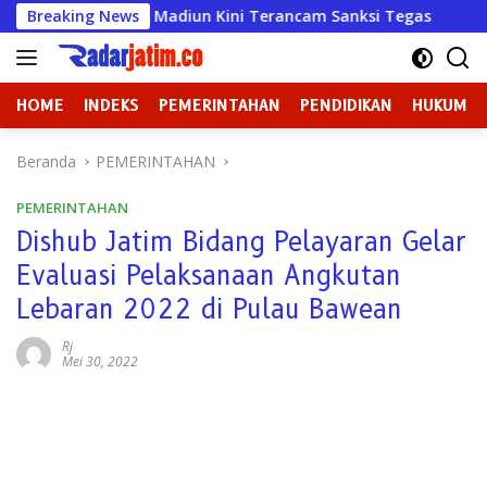
Langsung
Wahana Mulya Madiun Kini Terancam Sanksi Tegas
Breaking News
Badan
ke
konten
HOME
INDEKS
PEMERINTAHAN
PENDIDIKAN
HUKUM
Beranda
PEMERINTAHAN
PEMERINTAHAN
Dishub Jatim Bidang Pelayaran Gelar
Evaluasi Pelaksanaan Angkutan
Lebaran 2022 di Pulau Bawean
Rj
Mei 30, 2022