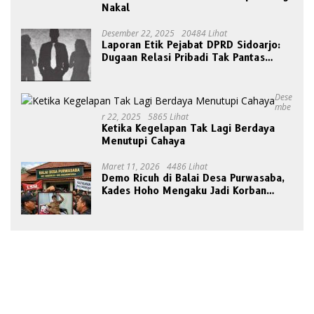
Nakal
Desember 22, 2025
20484 Lihat
Laporan Etik Pejabat DPRD Sidoarjo:
Dugaan Relasi Pribadi Tak Pantas
Disorot Publik
Dese
Mbe
R 22, 2025
5865 Lihat
Ketika Kegelapan Tak Lagi Berdaya
Menutupi Cahaya
Maret 11, 2026
4486 Lihat
Demo Ricuh di Balai Desa Purwasaba,
Kades Hoho Mengaku Jadi Korban
Pengeroyokan