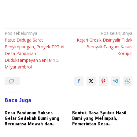
Navigasi
Pos sebelumnya
Pos selanjutnya
Patut Diiduga Sarat
Kejari Gresik Disinyalir Tidak
pos
Penyimpangan, Proyek TPT di
Bernyali Tangani Kasus
Desa Pandanan
Korupsi
Duduksampeyan Senilai 1.5
Milyar ambrol
Baca Juga
Desa Pandanan Sukses
Bentuk Rasa Syukur Hasil
Gelar Sedekah Bumi yang
Bumi yang Melimpah,
Bernuansa Mewah dan
Pemerintan Desa
Meriah
Punduttrate Gelar Sedekah
Bumi