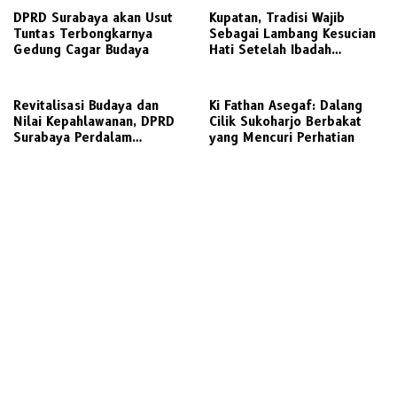
DPRD Surabaya akan Usut
Kupatan, Tradisi Wajib
Tuntas Terbongkarnya
Sebagai Lambang Kesucian
Gedung Cagar Budaya
Hati Setelah Ibadah
Ramadhan dan Idhul Fitri
Revitalisasi Budaya dan
Ki Fathan Asegaf: Dalang
Nilai Kepahlawanan, DPRD
Cilik Sukoharjo Berbakat
Surabaya Perdalam
yang Mencuri Perhatian
Pembahasan dalam Pansus
Raperda