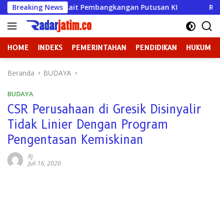
Langsung
kara Terkait Pembangkangan Putusan KI
Breaking News
Ratusan Penum
ke
konten
HOME
INDEKS
PEMERINTAHAN
PENDIDIKAN
HUKUM
Beranda
BUDAYA
BUDAYA
CSR Perusahaan di Gresik Disinyalir
Tidak Linier Dengan Program
Pengentasan Kemiskinan
Rj
Juli 16, 2020