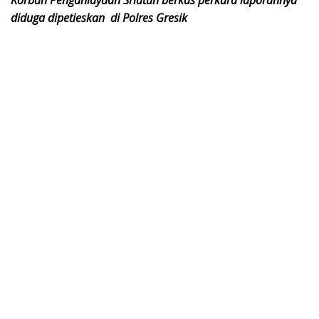
Korban Penganiayaan Sriatun berkas perkara laporannya
diduga dipetieskan di Polres Gresik