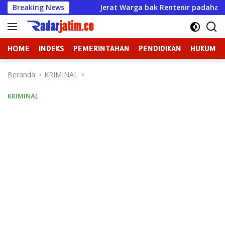
Langsung
Manusia
Breaking News
Jerat Warga bak Rentenir padahal Izin Sudah 
ke
konten
HOME
INDEKS
PEMERINTAHAN
PENDIDIKAN
HUKUM
Beranda
KRIMINAL
KRIMINAL