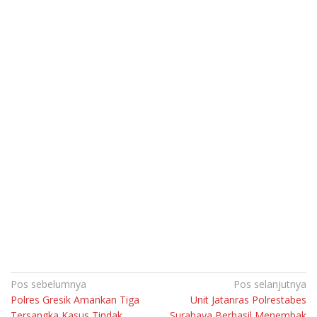
Navigasi
Pos sebelumnya
Pos selanjutnya
Polres Gresik Amankan Tiga
Unit Jatanras Polrestabes
pos
Tersangka Kasus Tindak
Surabaya Berhasil Menembak