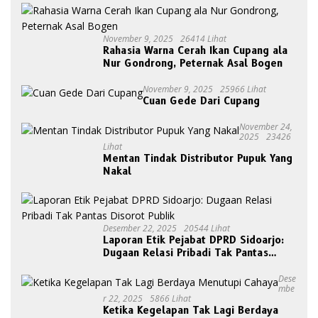
November 9, 2025
26414 Lihat
Rahasia Warna Cerah Ikan Cupang ala
Nur Gondrong, Peternak Asal Bogen
November 9, 2025
25966 Lihat
Cuan Gede Dari Cupang
November 24,
2025
23426
Lihat
Mentan Tindak Distributor Pupuk Yang
Nakal
Desember 22, 2025
20544 Lihat
Laporan Etik Pejabat DPRD Sidoarjo:
Dugaan Relasi Pribadi Tak Pantas
Disorot Publik
Dese
Mbe
R 22, 2025
5866 Lihat
Ketika Kegelapan Tak Lagi Berdaya