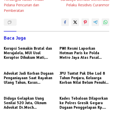
Pidana Pencurian dan
Pelaku Residivis Curanmor
Pemberatan
Baca Juga
Korupsi Semakin Brutal dan
PWI Resmi Laporkan
Merajalela, MUI Usul
Hotman Paris ke Polda
Koruptor Dihukum Mati,
Metro Jaya Atas Pasal
Bisakah Diterapkan di
Penghinaan Profesi Jurnalis
Indonesia ?
Advokat Jadi Korban Dugaan
JPU Tuntut Pak Dhe Lud 8
Penganiayaan Saat Rayakan
Tahun Penjara, Keluarga
Ulang Tahun, Kasus
Korban Nilai Belum Penuhi
Dilaporkan ke Polisi
Rasa Keadilan
Diduga Gelapkan Uang
Kades Tebaloan Dilaporkan
Senilai 520 Juta, Oknum
ke Polres Gresik Gegara
Advokat Dr.Moch
Dugaan Penggelapan Rp.
Gati.S.H.,CTА., М.Н.
698 Juta