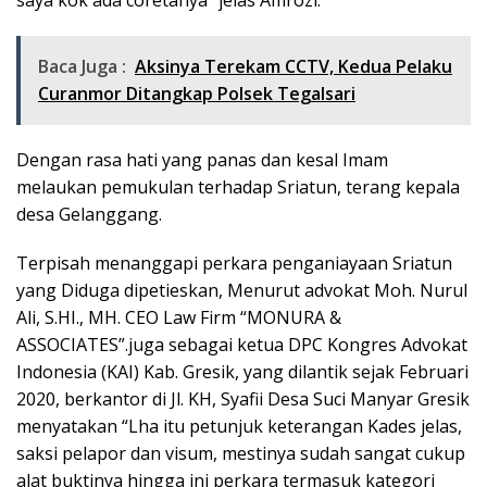
saya kok ada coretanya” jelas Amrozi.
Baca Juga :
Aksinya Terekam CCTV, Kedua Pelaku
Curanmor Ditangkap Polsek Tegalsari
Dengan rasa hati yang panas dan kesal Imam
melaukan pemukulan terhadap Sriatun, terang kepala
desa Gelanggang.
Terpisah menanggapi perkara penganiayaan Sriatun
yang Diduga dipetieskan, Menurut advokat Moh. Nurul
Ali, S.HI., MH. CEO Law Firm “MONURA &
ASSOCIATES”.juga sebagai ketua DPC Kongres Advokat
Indonesia (KAI) Kab. Gresik, yang dilantik sejak Februari
2020, berkantor di Jl. KH, Syafii Desa Suci Manyar Gresik
menyatakan “Lha itu petunjuk keterangan Kades jelas,
saksi pelapor dan visum, mestinya sudah sangat cukup
alat buktinya hingga ini perkara termasuk kategori