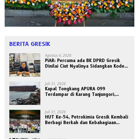
BERITA GRESIK
Agustus 4, 2026
PiAR: Percuma ada BK DPRD Gresik
Dinilai Ciut Nyalinya Sidangkan Kode
Etik Ketua DPRD
Juli 31, 2026
Kapal Tongkang APURA 099
Terdampar di Karang Tanjungori,
Belum Ada Upaya Evakuasi
Juli 31, 2026
HUT Ke-54, Petrokimia Gresik Kembali
Berbagi Berkah dan Kebahagiaan
Bersama Abang Becak