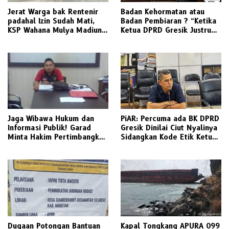
Jerat Warga bak Rentenir
Badan Kehormatan atau
padahal Izin Sudah Mati,
Badan Pembiaran ? “Ketika
KSP Wahana Mulya Madiun
Ketua DPRD Gresik Justru
Kini Terancam Sanksi Tegas
Menjadi Pemicu Konflik
Jaga Wibawa Hukum dan
PiAR: Percuma ada BK DPRD
Informasi Publik! Garad
Gresik Dinilai Ciut Nyalinya
Minta Hakim Pertimbangkan
Sidangkan Kode Etik Ketua
Substansi Perkara Terkait
DPRD
Pembangkangan Putusan KI
Dugaan Potongan Bantuan
Kapal Tongkang APURA 099