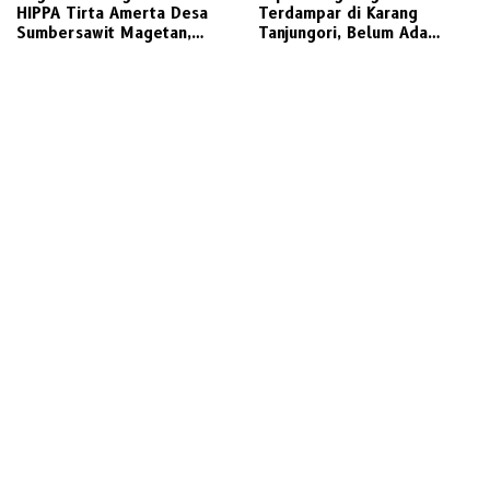
HIPPA Tirta Amerta Desa
Terdampar di Karang
Sumbersawit Magetan,
Tanjungori, Belum Ada
Ketua HIPPA Sebut Ada
Upaya Evakuasi
Pemotongan 30 %