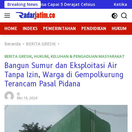
Langsung
apai 5 Derajat Celsius
Breaking News
Ketika Kekuasaan Lupa Bahwa
ke
konten
HOME
INDEKS
PEMERINTAHAN
PENDIDIKAN
HUKUM
Beranda
BERITA GRESIK
BERITA GRESIK
,
HUKUM
,
KELUHAN & PENGADUAN MASYARAKAT
Bangun Sumur dan Eksploitasi Air
Tanpa Izin, Warga di Gempolkurung
Terancam Pasal Pidana
Rj
Mei 19, 2024